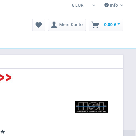
Info
Mein Konto
0,00 € *
 *