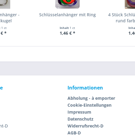
nhänger -
Schlüsselanhänger mit Ring
4 Stück Schl
dkugel
rund far
t
1 ct
Inhalt
1 ct
Inh
 € *
1,46 € *
1,4
ce
Informationen
Abholung - à emporter
Cookie-Einstellungen
Impressum
Datenschutz
ht-D
Widerrufsrecht-D
AGB-D