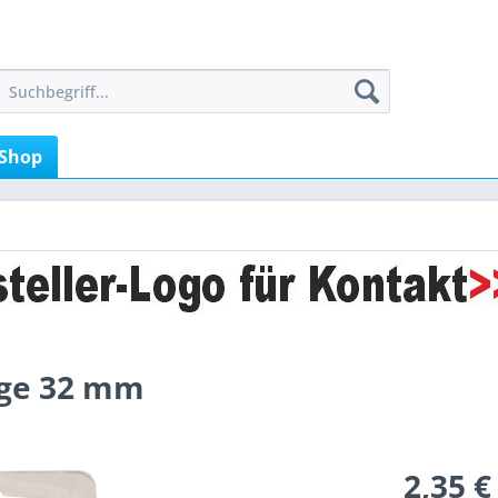
Shop
ige 32 mm
2,35 €