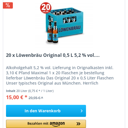
20 x Löwenbräu Original 0,5 L 5,2 % vol....
Alkoholgehalt 5,2 % vol. Lieferung in Orignalkasten inkl.
3,10 € Pfand Maximal 1 x 20 Flaschen je bestellung
lieferbar Löwenbräu Das Original 20 x 0,5 Liter Flaschen
Unser typisches Original aus München. Herrlich
erfrischender und feinherber Geschmack. Ein echtes
Inhalt
20 Liter
(0,75 € * / 1 Liter)
Löwenbräu. München hat viele Originale . Doch nur ein
15,00 € *
29,95 € *
typisches Original aus München hat einen so
erfrischenden...
In den
Warenkorb