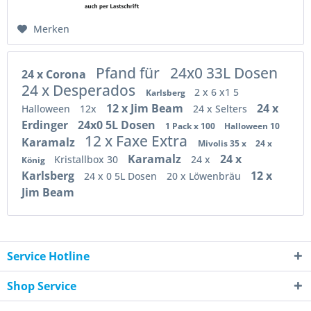
Merken
Pfand für
24x0 33L Dosen
24 x Corona
24 x Desperados
2 x 6 x1 5
Karlsberg
12 x Jim Beam
24 x
Halloween
12x
24 x Selters
Erdinger
24x0 5L Dosen
1 Pack x 100
Halloween 10
12 x Faxe Extra
Karamalz
Mivolis 35 x
24 x
Karamalz
24 x
Kristallbox 30
24 x
König
Karlsberg
12 x
24 x 0 5L Dosen
20 x Löwenbräu
Jim Beam
Service Hotline
Shop Service