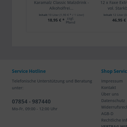
Karamalz Classic Malzdrink -
12 x Faxe Ext
Alkoholfrei...
vol. Starkb
Inhalt
10 Liter
(1,90 € * / 1 Liter)
Inhalt
12 Liter
(3
zzgl.
18,95 € *
46,95 €
Pfand
Service Hotline
Shop Servi
Telefonische Unterstützung und Beratung
Impressum
Kontakt
unter:
Über uns
07854 - 987440
Datenschutz
Widerrufsrec
Mo-Fr, 09:00 - 12:00 Uhr
AGB-D
Rechtliche I
VERTRAG WI