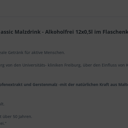
ssic Malzdrink - Alkoholfrei 12x0,5l im Flaschen
eale Getränk für aktive Menschen.
erg von den Universitäts- kliniken Freiburg, über den Einfluss von 
pfenextrakt und Gerstenmalz -mit der natürlichen Kraft aus Maltos
lt.
it über 50 Jahren.
ei.“