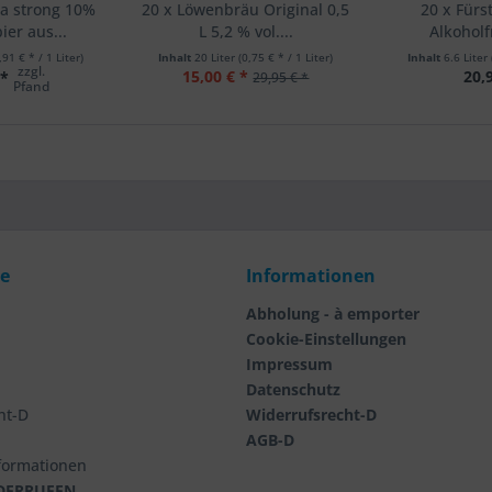
ra strong 10%
20 x Löwenbräu Original 0,5
20 x Fürs
ier aus...
L 5,2 % vol....
Alkoholfr
,91 € * / 1 Liter)
Inhalt
20 Liter
(0,75 € * / 1 Liter)
Inhalt
6.6 Liter
zzgl.
15,00 € *
20,
 *
29,95 € *
Pfand
ce
Informationen
Abholung - à emporter
Cookie-Einstellungen
Impressum
Datenschutz
ht-D
Widerrufsrecht-D
AGB-D
nformationen
DERRUFEN