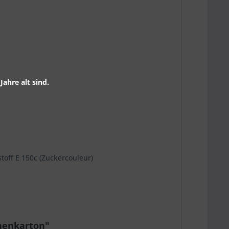
ahre alt sind.
toff E 150c (Zuckercouleur)
chenkarton"