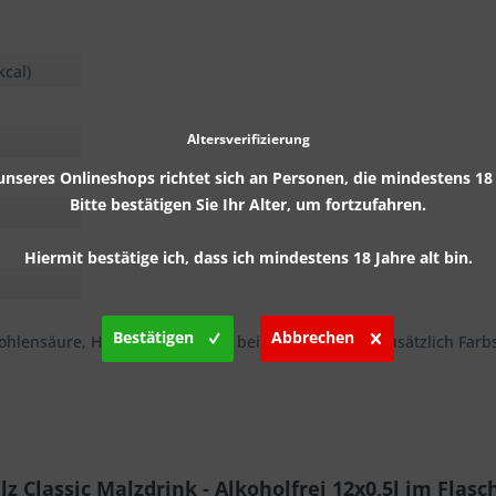
kcal)
Altersverifizierung
nseres Onlineshops richtet sich an Personen, die mindestens 18 J
Bitte bestätigen Sie Ihr Alter, um fortzufahren.
Hiermit bestätige ich, dass ich mindestens 18 Jahre alt bin.
Bestätigen
Abbrechen
ohlensäure, Hopfenextrakt und bei Karamalz Light zusätzlich Farbs
 Classic Malzdrink - Alkoholfrei 12x0,5l im Flas