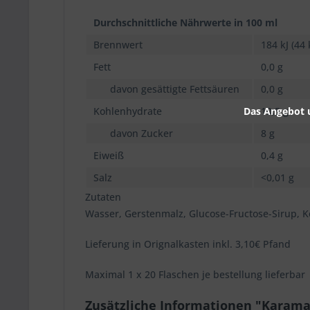
Durchschnittliche Nährwerte in 100 ml
Brennwert
184 kJ (44 
Fett
0,0 g
davon gesättigte Fettsäuren
0,0 g
Das Angebot u
Kohlenhydrate
10,5 g
davon Zucker
8 g
Eiweiß
0,4 g
Salz
<0,01 g
Zutaten
Wasser, Gerstenmalz, Glucose-Fructose-Sirup, K
Lieferung in Orignalkasten inkl. 3,10€ Pfand
Maximal 1 x 20 Flaschen je bestellung lieferbar
Zusätzliche Informationen "Karamalz