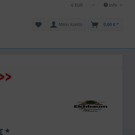
Info
Mein Konto
0,00 € *
€ *