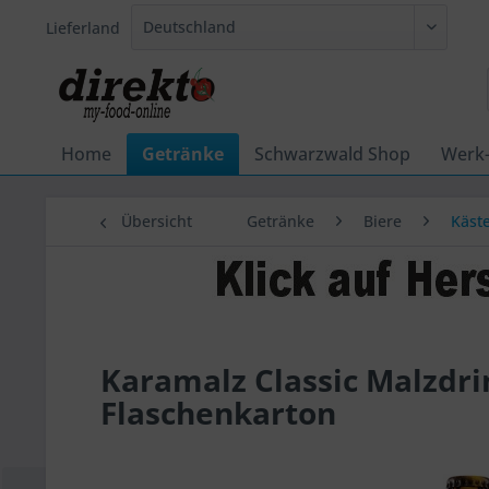
Lieferland
Home
Getränke
Schwarzwald Shop
Werk
Übersicht
Getränke
Biere
Käst
Karamalz Classic Malzdrin
Flaschenkarton