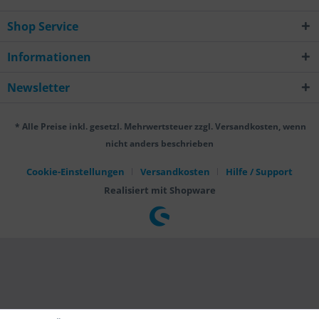
Shop Service
Informationen
Newsletter
* Alle Preise inkl. gesetzl. Mehrwertsteuer zzgl. Versandkosten, wenn
nicht anders beschrieben
Cookie-Einstellungen
Versandkosten
Hilfe / Support
Realisiert mit Shopware