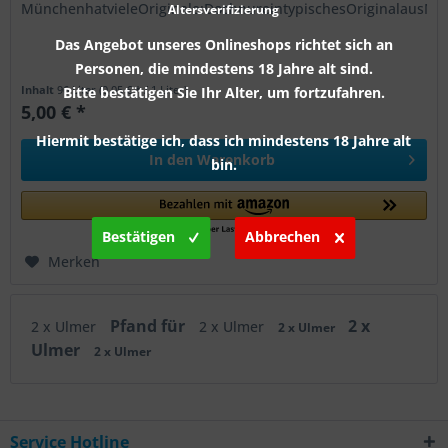
MünchenhatvieleOriginale:DochnureintypischesOriginalausMün
Altersverifizierung
Das Angebot unseres Onlineshops richtet sich an
Personen, die mindestens 18 Jahre alt sind.
Inhalt
96 Liter
(0,05 € * / 1 Liter)
Bitte bestätigen Sie Ihr Alter, um fortzufahren.
5,00 € *
Hiermit bestätige ich, dass ich mindestens 18 Jahre alt
In den
Warenkorb
bin.
Bestätigen
Abbrechen
Merken
Pfand für
2 x
2 x Ulmer
2 x Ulmer
2 x Ulmer
Ulmer
2 x Ulmer
Service Hotline