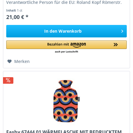
Verantwortliche Person für die EU: Roland Kopf Römerstr.
84 77694 Kehl Germany...
Inhalt
1 ct
21,00 € *
In den
Warenkorb
Merken
Fashy 67444 01 WÄRMFLASCHE MIT BEDRUCKTEM...