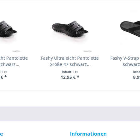
cht Pantolette
Fashy Ultraleicht Pantolette
Fashy V-Strap
chwarz...
Größe 47 schwarz...
schwarz
t
1 ct
Inhalt
1 ct
Inh
 € *
12,95 € *
8,9
ce
Informationen