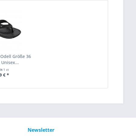
 Odell Größe 36
 Unisex...
alt
1 ct
9 € *
Newsletter