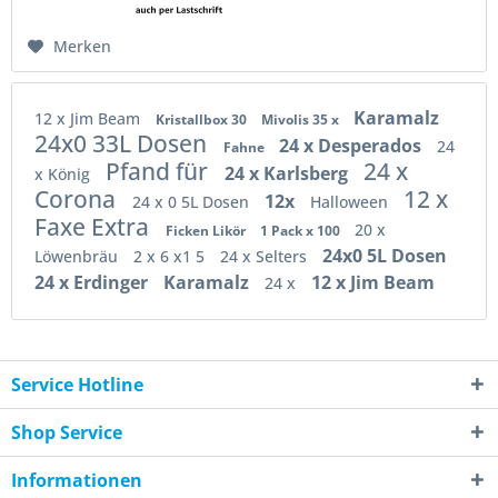
Merken
Karamalz
12 x Jim Beam
Kristallbox 30
Mivolis 35 x
24x0 33L Dosen
24 x Desperados
24
Fahne
Pfand für
24 x
24 x Karlsberg
x König
Corona
12 x
12x
24 x 0 5L Dosen
Halloween
Faxe Extra
20 x
Ficken Likör
1 Pack x 100
24x0 5L Dosen
Löwenbräu
2 x 6 x1 5
24 x Selters
24 x Erdinger
Karamalz
12 x Jim Beam
24 x
Service Hotline
Shop Service
Informationen