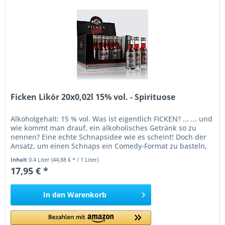
Ficken Likör 20x0,02l 15% vol. - Spirituose
Alkoholgehalt: 15 % vol. Was ist eigentlich FICKEN? ... ... und
wie kommt man drauf, ein alkoholisches Getränk so zu
nennen? Eine echte Schnapsidee wie es scheint! Doch der
Ansatz, um einen Schnaps ein Comedy-Format zu basteln,
mit einem provokanten Namen aus der Masse
Inhalt
0.4 Liter
(44,88 € * / 1 Liter)
herauszustechen und statt der üblichen Werbehäschen die
17,95 € *
von Rock'n'Roll gezeichneten Chefs als Werbefiguren...
In den
Warenkorb